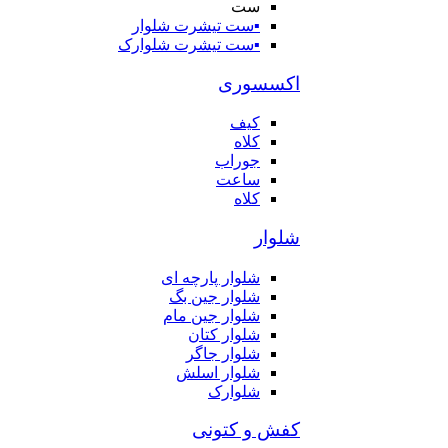
ست
▪️ست تیشرت شلوار
▪️ست تیشرت شلوارک
اکسسوری
کیف
کلاه
جوراب
ساعت
کلاه
شلوار
شلوار پارچه ای
شلوار جین بگ
شلوار جین مام
شلوار کتان
شلوار جاگر
شلوار اسلش
شلوارک
کفش و کتونی