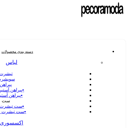
دسته بندی محصولات
لباس
تیشرت
سویشر
پیراهن
▪️پیراهن آستین
▪️پیراهن آستی
ست
▪️ست تیشرت 
▪️ست تیشرت 
اکسسوری