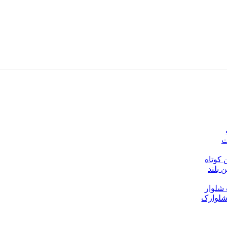
ت
 کوتاه
ن بلند
شلوار
شلوارک