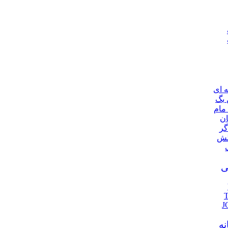
ه ای
 بگ
مام
ان
گر
لش
ی
J
نه