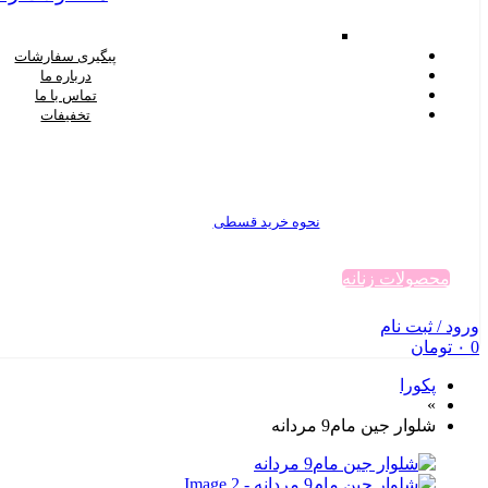
پیگیری سفارشات
درباره ما
تماس با ما
تخفیفات
نحوه خرید قسطی
محصولات زنانه
ورود / ثبت نام
0
۰
تومان
پکورا
»
شلوار جین مام9 مردانه