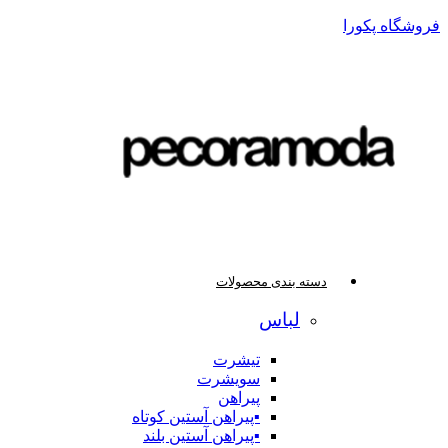
فروشگاه پکورا
دسته بندی محصولات
لباس
تیشرت
سویشرت
پیراهن
▪️پیراهن آستین کوتاه
▪️پیراهن آستین بلند